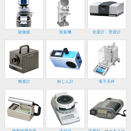
顕微鏡
投影機
光度計・照度計
輝度計
粉じん計
電子天秤
放射線測定器
水分計
温度計・サーモメー