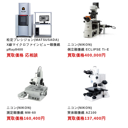
松定プレシジョン(MATSUSADA)
X線マイクロファインビュー顕微鏡
ニコン(NIKON)
µRay8400
倒立顕微鏡 ECLIPSE Ti-E
買取価格
応相談
買取価格
400,000円
ニコン(NIKON)
ニコン(NIKON)
測定顕微鏡 MM-60
実体顕微鏡 AZ100
買取価格
160,400円
買取価格
137,400円