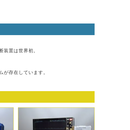
。
診断装置は世界初。
テムが存在しています。