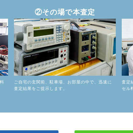
②その場で本査定
料
ご自宅の玄関前、駐車場、お部屋の中で、迅速に
査定
査定結果をご提示します。
セル