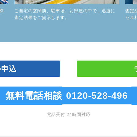
料
ご自宅の玄関前、駐車場、お部屋の中で、迅速に
査定
査定結果をご提示します。
セル
の申込
無料電話相談
0120-528-496
電話受付 24時間対応