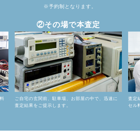
※予約制となります。
②その場で本査定
料
ご自宅の玄関前、駐車場、お部屋の中で、迅速に
査定
査定結果をご提示します。
セル