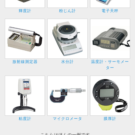
輝度計
粉じん計
電子天秤
放射線測定器
水分計
温度計・サーモメー
ター
粘度計
マイクロメータ
膜厚計
こちらはほんの一例です。