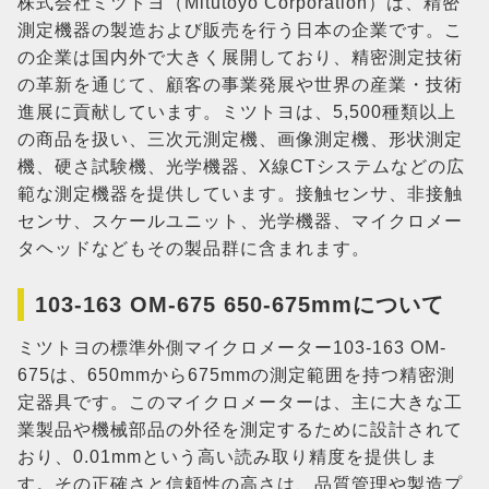
株式会社ミツトヨ（Mitutoyo Corporation）は、精密
測定機器の製造および販売を行う日本の企業です。こ
の企業は国内外で大きく展開しており、精密測定技術
の革新を通じて、顧客の事業発展や世界の産業・技術
進展に貢献しています。ミツトヨは、5,500種類以上
の商品を扱い、三次元測定機、画像測定機、形状測定
機、硬さ試験機、光学機器、X線CTシステムなどの広
範な測定機器を提供しています。接触センサ、非接触
センサ、スケールユニット、光学機器、マイクロメー
タヘッドなどもその製品群に含まれます。
103-163 OM-675 650-675mmについて
ミツトヨの標準外側マイクロメーター103-163 OM-
675は、650mmから675mmの測定範囲を持つ精密測
定器具です。このマイクロメーターは、主に大きな工
業製品や機械部品の外径を測定するために設計されて
おり、0.01mmという高い読み取り精度を提供しま
す。その正確さと信頼性の高さは、品質管理や製造プ