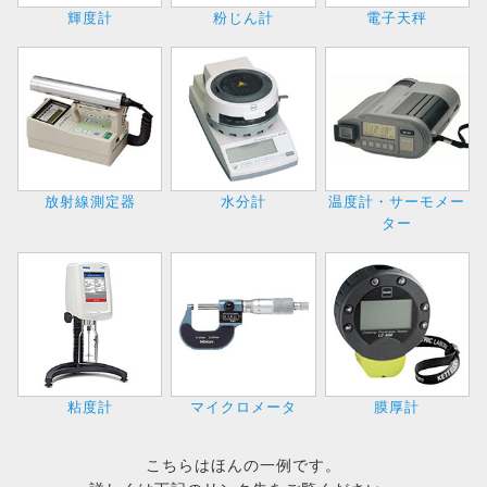
輝度計
粉じん計
電子天秤
放射線測定器
水分計
温度計・サーモメー
ター
粘度計
マイクロメータ
膜厚計
こちらはほんの一例です。