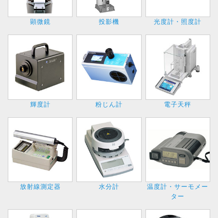
顕微鏡
投影機
光度計・照度計
輝度計
粉じん計
電子天秤
放射線測定器
水分計
温度計・サーモメー
ター