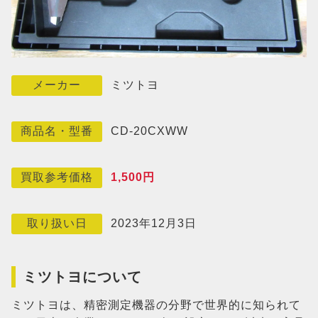
ミツトヨ
メーカー
CD-20CXWW
商品名・型番
1,500円
買取参考価格
2023年12月3日
取り扱い日
ミツトヨについて
ミツトヨは、精密測定機器の分野で世界的に知られて