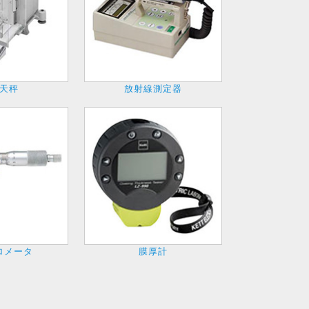
天秤
放射線測定器
ロメータ
膜厚計