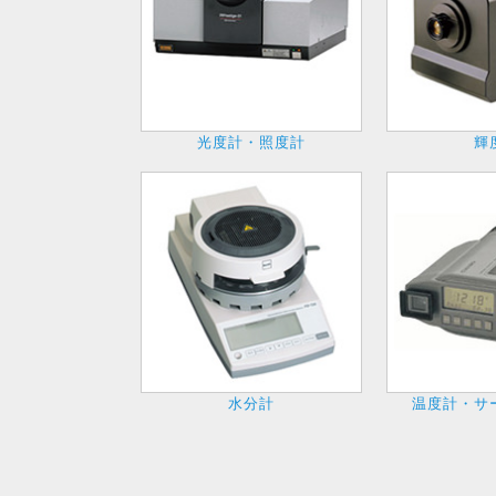
光度計・照度計
輝
水分計
温度計・サ